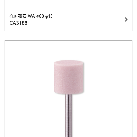
ｲｴﾛｰ砥石 WA #80 φ13
CA3188