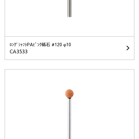
ﾛﾝｸﾞｼｬﾌﾄPAﾋﾟﾝｸ砥石 #120 φ10
CA3533