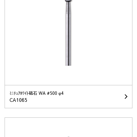
ﾐﾆﾁｭｱﾎﾜｲﾄ砥石 WA #500 φ4
CA1065