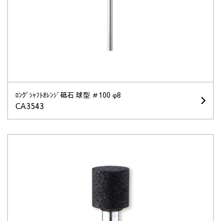
ﾛﾝｸﾞｼｬﾌﾄｵﾚﾝｼﾞ砥石 球型 ＃100 φ8
CA3543