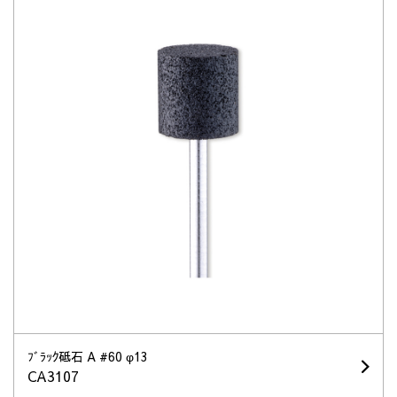
ﾌﾞﾗｯｸ砥石 A #60 φ13
CA3107