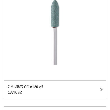
ｸﾞﾘｰﾝ砥石 GC #120 φ5
CA1082