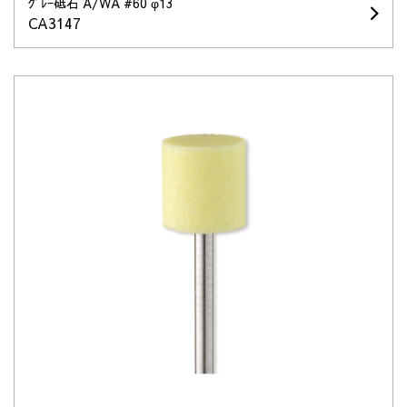
ｸﾞﾚｰ砥石 A/WA #60 φ13
CA3147