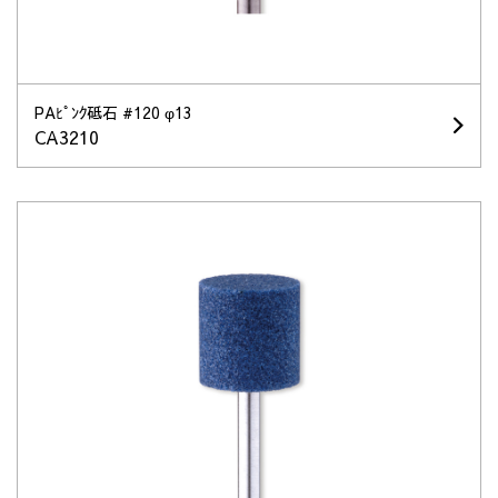
PAﾋﾟﾝｸ砥石 #120 φ13
CA3210