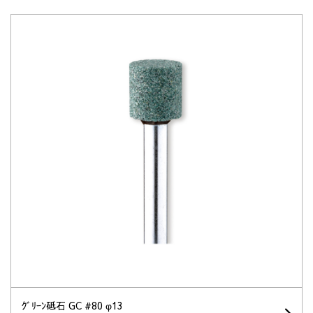
ｸﾞﾘｰﾝ砥石 GC #80 φ13