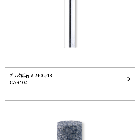
ﾌﾞﾗｯｸ砥石 A #60 φ13
CA6104