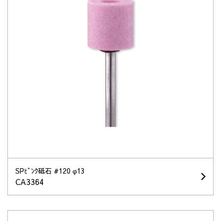
SPﾋﾟﾝｸ砥石 #120 φ13
CA3364