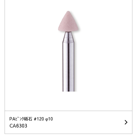
PAﾋﾟﾝｸ砥石 #120 φ10
CA6303