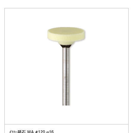
ｲｴﾛｰ砥石 WA #120 φ16