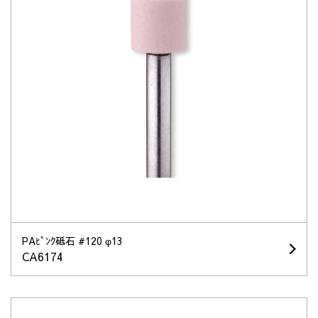
PAﾋﾟﾝｸ砥石 #120 φ13
CA6174