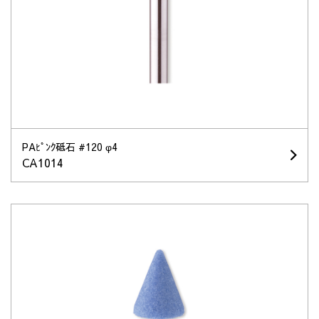
PAﾋﾟﾝｸ砥石 #120 φ4
CA1014