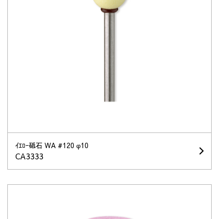
ｲｴﾛｰ砥石 WA #120 φ10
CA3333