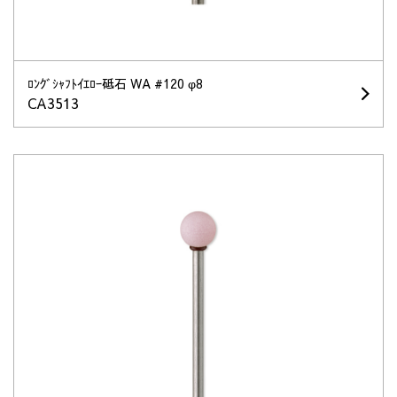
ﾛﾝｸﾞｼｬﾌﾄｲｴﾛｰ砥石 WA #120 φ8
CA3513