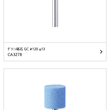
ｸﾞﾘｰﾝ砥石 GC #120 φ13
CA3278