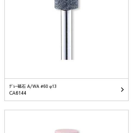
ｸﾞﾚｰ砥石 A/WA #60 φ13
CA6144