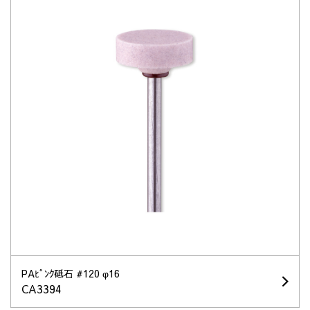
PAﾋﾟﾝｸ砥石 #120 φ16
CA3394