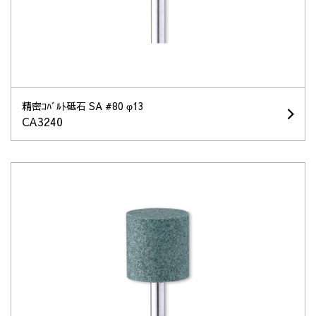
精密ｺﾊﾞﾙﾄ砥石 SA #80 φ13
CA3240