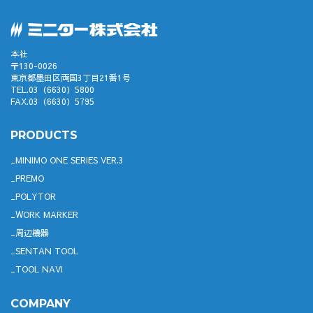
本社
〒130-0026
東京都墨田区両国3丁目21番1号
TEL.03（6630）5800
FAX.03（6630）5795
PRODUCTS
MINIMO ONE SERIES VER.3
PREMO
POLYTOR
WORK MARKER
周辺機器
SENTAN TOOL
TOOL NAVI
COMPANY