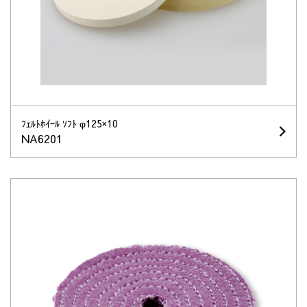
ﾌｪﾙﾄﾎｲｰﾙ ｿﾌﾄ φ125×10
NA6201