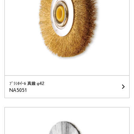
ﾌﾞﾗｼﾎｲｰﾙ 真鍮 φ42
NA5051