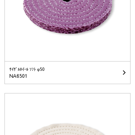
ｻｲｻﾞﾙﾎｲｰﾙ ｿﾌﾄ φ50
NA6501