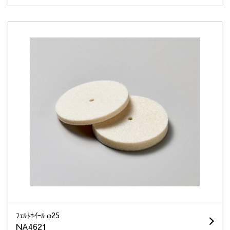
ﾌｪﾙﾄﾎｲｰﾙ φ25
NA4621