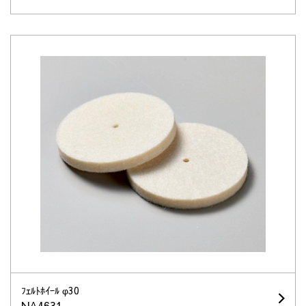
ﾌｪﾙﾄﾎｲｰﾙ φ30
NA4631