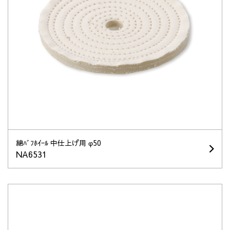
綿ﾊﾞﾌﾎｲｰﾙ 中仕上げ用 φ50
NA6531