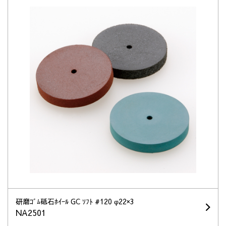
研磨ｺﾞﾑ砥石ﾎｲｰﾙ GC ｿﾌﾄ #120 φ22×3
NA2501