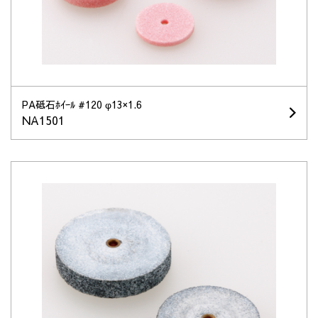
PA砥石ﾎｲｰﾙ #120 φ13×1.6
NA1501