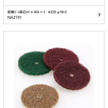
研磨ｺﾞﾑ砥石ﾎｲｰﾙ WA ﾊｰﾄﾞ #220 φ18×2
NA2701