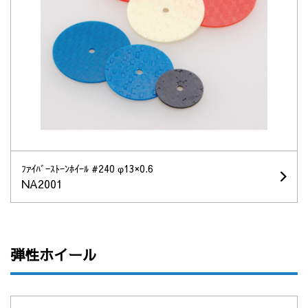
ﾌｧｲﾊﾞｰｽﾄｰﾝﾎｲｰﾙ #240 φ13×0.6
NA2001
弾性ホイール