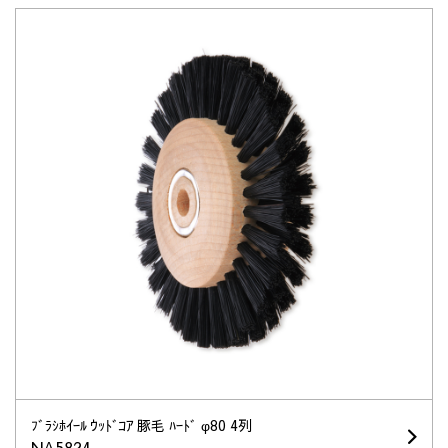
ﾌﾞﾗｼﾎｲｰﾙ ｳｯﾄﾞｺｱ 豚毛 ﾊｰﾄﾞ φ80 4列
NA5824