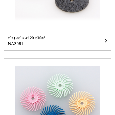
ﾃﾞﾗｲﾄﾎｲｰﾙ #120 φ30×2
NA3061