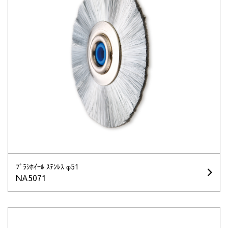
ﾌﾞﾗｼﾎｲｰﾙ ｽﾃﾝﾚｽ φ51
NA5071