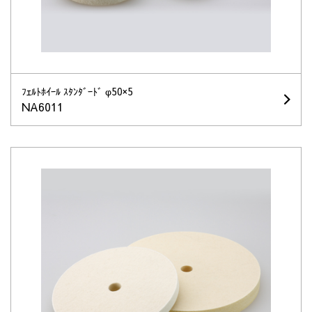
ﾌｪﾙﾄﾎｲｰﾙ ｽﾀﾝﾀﾞｰﾄﾞ φ50×5
NA6011