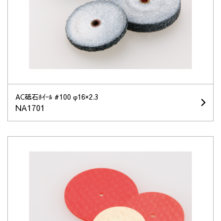
AC砥石ﾎｲｰﾙ #100 φ16×2.3
NA1701