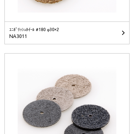
ﾕﾆﾎﾟﾘｯｼｭﾎｲｰﾙ #180 φ30×2
NA3011