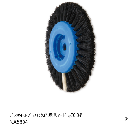
ﾌﾞﾗｼﾎｲｰﾙ ﾌﾟﾗｽﾁｯｸｺｱ 豚毛 ﾊｰﾄﾞ φ70 3列
NA5804