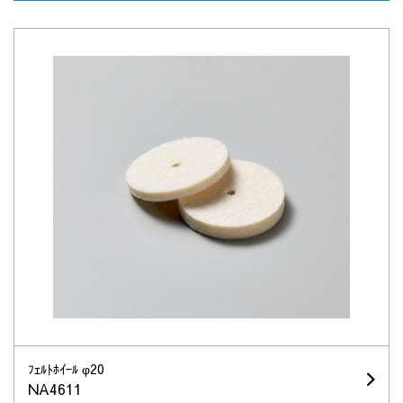
ﾌｪﾙﾄﾎｲｰﾙ φ20
NA4611