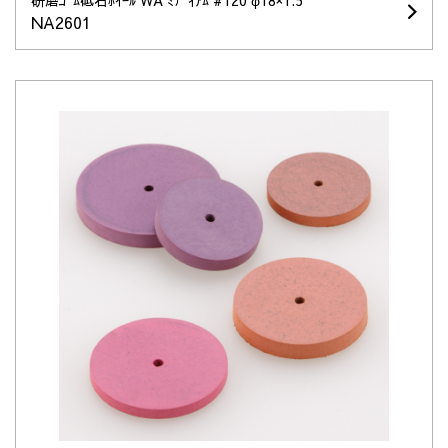
研磨ｺﾞﾑ砥石ﾎｲｰﾙ WA ﾐﾃﾞｨｱﾑ #120 φ18×1.5
NA2601