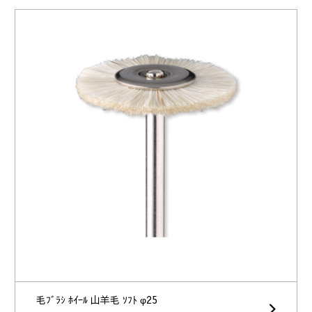
毛ﾌﾞﾗｼ ﾎｲｰﾙ 山羊毛 ｿﾌﾄ φ25