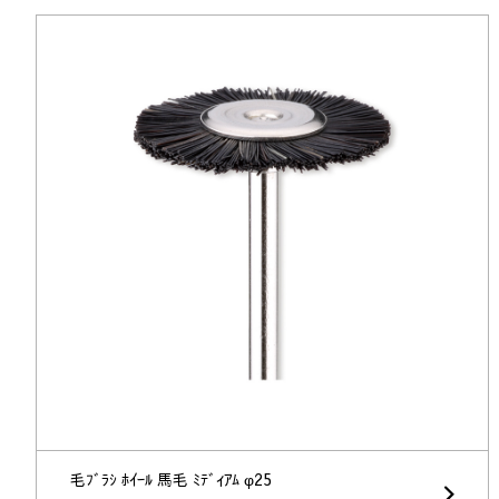
毛ﾌﾞﾗｼ ﾎｲｰﾙ 馬毛 ﾐﾃﾞｨｱﾑ φ25