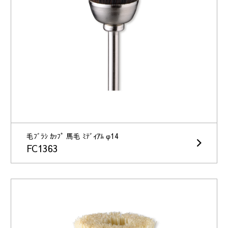
毛ﾌﾞﾗｼ ｶｯﾌﾟ 馬毛 ﾐﾃﾞｨｱﾑ φ14
FC1363