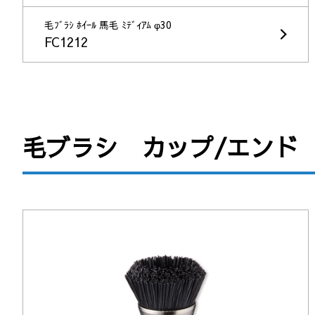
毛ﾌﾞﾗｼ ﾎｲｰﾙ 馬毛 ﾐﾃﾞｨｱﾑ φ30
FC1212
毛ブラシ カップ/エンド