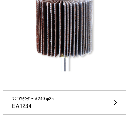
ﾗｼﾞｱﾙｻﾝﾀﾞｰ #240 φ25
EA1234