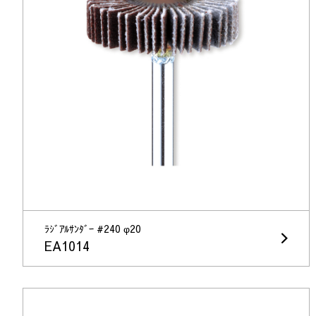
ﾗｼﾞｱﾙｻﾝﾀﾞｰ #240 φ20
EA1014