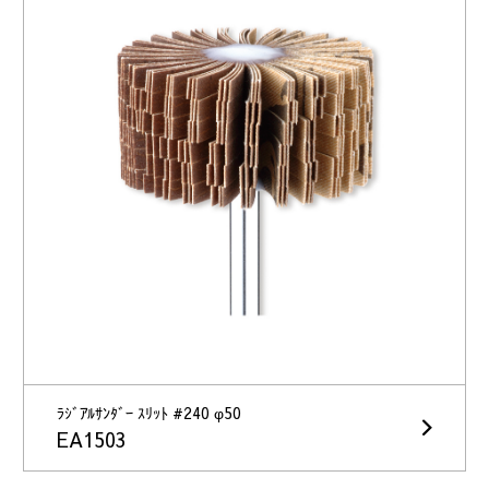
ﾗｼﾞｱﾙｻﾝﾀﾞｰ ｽﾘｯﾄ #240 φ50
EA1503