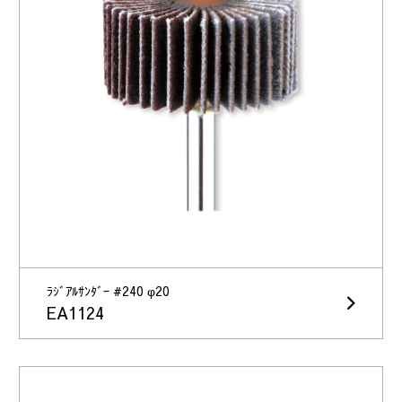
ﾗｼﾞｱﾙｻﾝﾀﾞｰ #240 φ20
EA1124