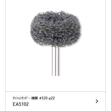
ｸｯｼｮﾝｻﾝﾀﾞｰ 積層 #320 φ22
EA5102