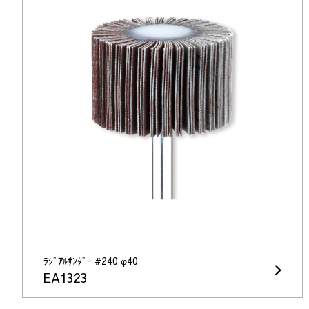
ﾗｼﾞｱﾙｻﾝﾀﾞｰ #240 φ40
EA1323