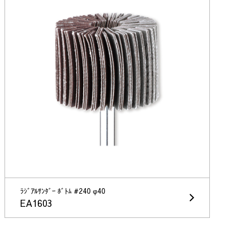
ﾗｼﾞｱﾙｻﾝﾀﾞｰ ﾎﾞﾄﾑ #240 φ40
EA1603