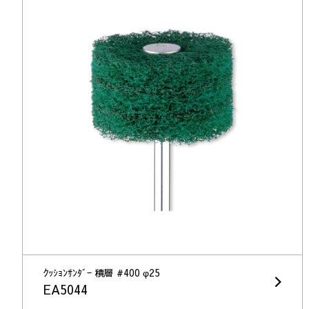
ｸｯｼｮﾝｻﾝﾀﾞｰ 積層 #400 φ25
EA5044