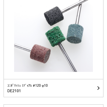
ﾕﾆﾎﾟﾘｯｼｭ ﾐﾃﾞｨｱﾑ #120 φ10
DE2101