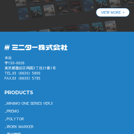
VIEW MORE
本社
〒130-0026
東京都墨田区両国3丁目21番1号
TEL.03（6630）5800
FAX.03（6630）5795
PRODUCTS
MINIMO ONE SERIES VER.3
PREMO
POLYTOR
WORK MARKER