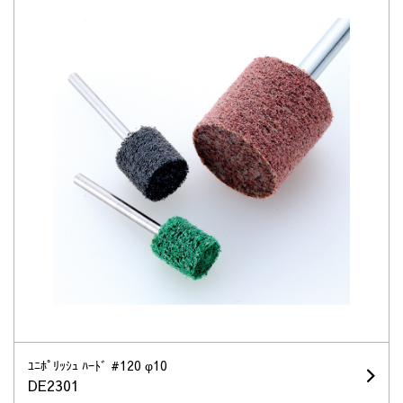
ﾕﾆﾎﾟﾘｯｼｭ ﾊｰﾄﾞ #120 φ10
DE2301