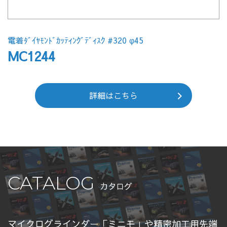
電着ﾀﾞｲﾔﾓﾝﾄﾞｶｯﾃｨﾝｸﾞﾃﾞｨｽｸ #320 φ45
MC1244
詳細はこちら
CATALOG
カタログ
マイクログラインダー「ミニモ」や精密加工用先端