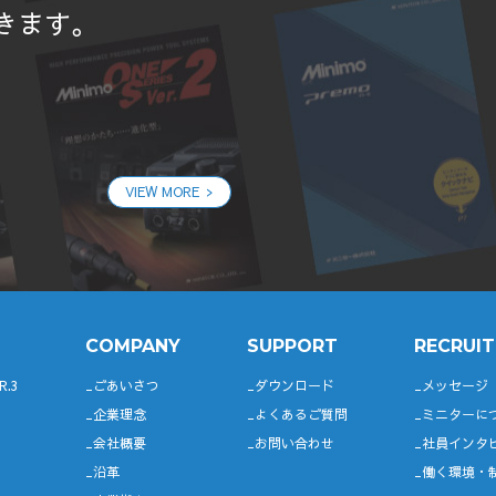
きます。
VIEW MORE
COMPANY
SUPPORT
RECRUIT
R.3
ごあいさつ
ダウンロード
メッセージ
企業理念
よくあるご質問
ミニターに
会社概要
お問い合わせ
社員インタ
沿革
働く環境・