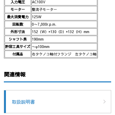
入力電圧
AC100V
モーター
整流子モーター
最大消費電力
125W
回転数
0〜7,000r.p.m.
外形寸法
152（W）×130（D）×132（H）mm
シャフト長
190mm
許容工具サイズ
〜φ100mm
付属品
右タケノコ軸付フランジ 左タケノコ軸
関連情報
取扱説明書