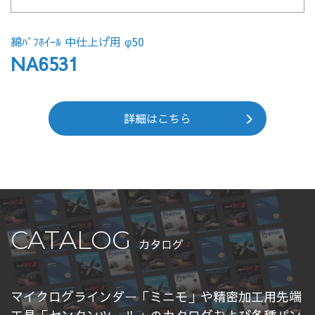
綿ﾊﾞﾌﾎｲｰﾙ 中仕上げ用 φ50
NA6531
詳細はこちら
CATALOG
カタログ
マイクログラインダー「ミニモ」や精密加工用先端