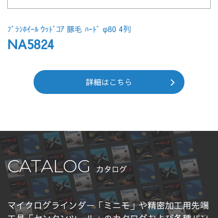
ﾌﾞﾗｼﾎｲｰﾙ ｳｯﾄﾞｺｱ 豚毛 ﾊｰﾄﾞ φ80 4列
NA5824
詳細はこちら
CATALOG
カタログ
マイクログラインダー「ミニモ」や精密加工用先端