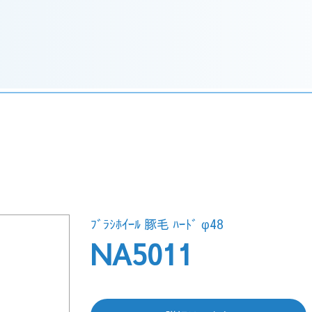
ﾌﾞﾗｼﾎｲｰﾙ 豚毛 ﾊｰﾄﾞ φ48
NA5011