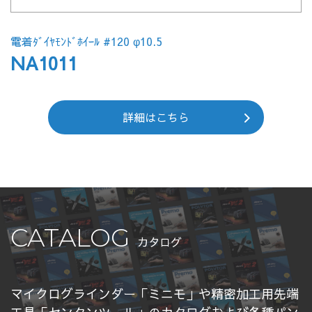
電着ﾀﾞｲﾔﾓﾝﾄﾞﾎｲｰﾙ #120 φ10.5
NA1011
詳細はこちら
CATALOG
カタログ
マイクログラインダー「ミニモ」や精密加工用先端